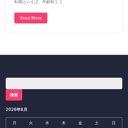
転職といえば、年齢制 […]
Read More
検
索:
2026年8月
月
火
水
木
金
土
日