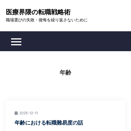
Skip
医療界隈の転職戦略術
to
content
職場選びの失敗・後悔を繰り返さないために
年齢
2025-12-11
年齢における転職難易度の話