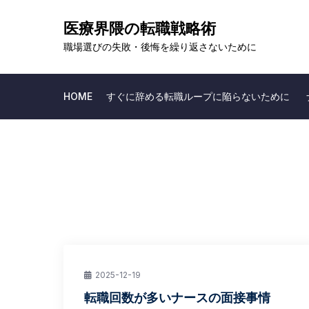
Skip
医療界隈の転職戦略術
to
content
職場選びの失敗・後悔を繰り返さないために
HOME
すぐに辞める転職ループに陥らないために
2025-12-19
転職回数が多いナースの面接事情