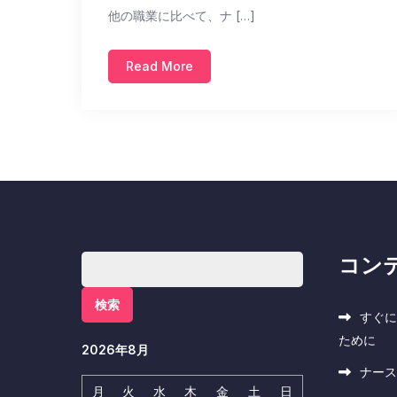
他の職業に比べて、ナ […]
Read More
コン
検
索:
すぐに
ために
2026年8月
ナース
月
火
水
木
金
土
日