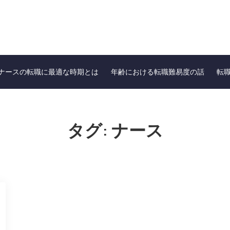
ナースの転職に最適な時期とは
年齢における転職難易度の話
転
タグ:
ナース